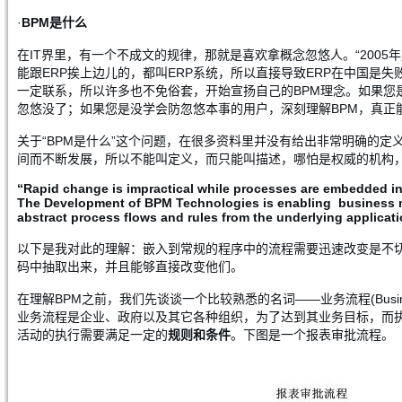
·
BPM是什么
在IT界里，有一个不成文的规律，那就是喜欢拿概念忽悠人。“2005
能跟ERP挨上边儿的，都叫ERP系统，所以直接导致ERP在中国是失败的
一定联系，所以许多也不免俗套，开始宣扬自己的BPM理念。如果您
忽悠没了；如果您是没学会防忽悠本事的用户，深刻理解BPM，真正
关于“BPM是什么”这个问题，在很多资料里并没有给出非常明确的定
间而不断发展，所以不能叫定义，而只能叫描述，哪怕是权威的机构，如美国G
“Rapid change is impractical while processes are embedded in
The Development of BPM Technologies is enabling business 
abstract process flows and rules from the underlying applicati
以下是我对此的理解：嵌入到常规的程序中的流程需要迅速改变是不
码中抽取出来，并且能够直接改变他们。
在理解BPM之前，我们先谈谈一个比较熟悉的名词——业务流程(Business
业务流程是企业、政府以及其它各种组织，为了达到其业务目标，而
活动的执行需要满足一定的
规则和条件
。下图是一个报表审批流程。