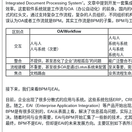
Integrated Document Processing System”。
效率。这套软件系统就是工作流与OA（办公自动化）的前身。国内的
式的红头文，通过支持复杂工作流程，复杂的人员组织，不同组织机
误认为OA或者工作流就是BPM。其实工作流是BPM的子集，BPM
OA/Workflow
区别点
人与人
人与人
系统与系统
交互
人与系统（次要）
人与系统
系统与人
整合
不提供，甚至恶化了企业“流程孤岛”的问题
能广泛整合不
流程建模
不重要，甚至很多OA是通过Lotus系统来配置
至关重要，需
焦点
文档路由
业务流程生命
接下来，我们来看BPM与EAI。
目前，企业出现了很多分散式的应用与系统。这些系统包括ERP，CR
息。随之，EAI（Enterprise Application Integratio
BPM是有很多区别的，EAI从表面上看，解决了信息孤岛问题，实际
决。随着时间与业务需要，EAI与BPM开始汇集了一些新的技术，尤其是Web Ser
最终，BPM不是EAI，但却是EAI的未来发展方向。主要区别如下表所