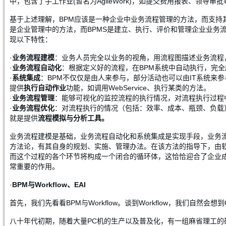
中，包含了手工作业(暂名为AgileWork)，如提交费用报表、领导审批等
基于上述理解，BPM应该是一种企业中业务流程管理的方法，而支持其管理的软件系统叫
是企业管理中的方法，而BPMS是建立、执行、评价和管理企业业务
现以下特性：
·
业务流程建模
：业务人员完全以业务的视角，用流程图描述业务流程
·
业务流程自动化
：根据定义好的流程，在BPM系统中自动执行，完
·
系统集成
：BPM不仅仅是由人来参与，部分活动也可以由IT系统来
提供
执行自动作业
功能，如调用WebService、执行某类的方法。
·
业务流程管理
：能够可视化的监控流程的执行情况，对流程执行过程
·
业务流程优化
：对流程执行的情况（包括：效率、成本、瓶颈、负载
就是提供
流程模拟与分析工具。
业务流程建模是基础，业务流程自动化和系统集成是实现手段，业务流
方法论，有其自身的规划、实施、管理办法。在该方法的指导下，由软
而这个过程的各个环节将构成一个闭合的循环体，这恰恰迎合了企业成
常重要的作用。
·
BPM与Workflow、EAI
首先，我们先看看BPM与Workflow。谈到Workflow，我们自然会想
八十年代初期，随着大量PC机的生产以及普及化，有一组麻省理工的研发