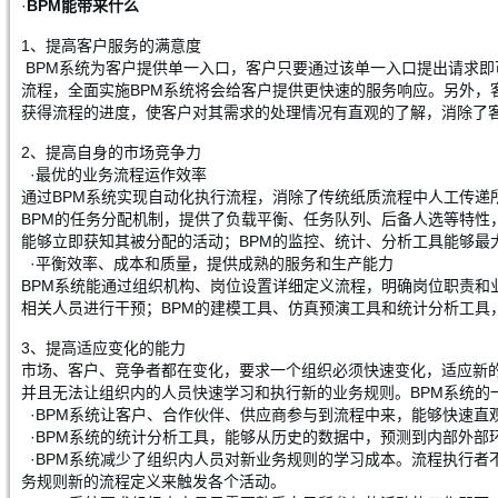
·
BPM能带来什么
1、提高客户服务的满意度
BPM系统为客户提供单一入口，客户只要通过该单一入口提出请求即
流程，全面实施BPM系统将会给客户提供更快速的服务响应。另外，
获得流程的进度，使客户对其需求的处理情况有直观的了解，消除了客
2、提高自身的市场竞争力
·最优的业务流程运作效率
通过BPM系统实现自动化执行流程，消除了传统纸质流程中人工传递
BPM的任务分配机制，提供了负载平衡、任务队列、后备人选等特性
能够立即获知其被分配的活动；BPM的监控、统计、分析工具能够最
·平衡效率、成本和质量，提供成熟的服务和生产能力
BPM系统能通过组织机构、岗位设置详细定义流程，明确岗位职责和
相关人员进行干预；BPM的建模工具、仿真预演工具和统计分析工具
3、提高适应变化的能力
市场、客户、竞争者都在变化，要求一个组织必须快速变化，适应新
并且无法让组织内的人员快速学习和执行新的业务规则。BPM系统的
·BPM系统让客户、合作伙伴、供应商参与到流程中来，能够快速直
·BPM系统的统计分析工具，能够从历史的数据中，预测到内部外部
·BPM系统减少了组织内人员对新业务规则的学习成本。流程执行者
务规则新的流程定义来触发各个活动。