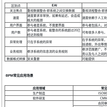
EAI
区别点
关注焦点
重视数据整合-即系统之间交换数据
重视流程整合-即
速度要求非常快，如果有延迟，会造成
速度
速度依赖于人工处
极大的瓶颈
用户界面
参与者是系统，不需要界面
参与者包括人，对
参与者是系统，能整合的系统超过20已
用户数
可有很多人参与，
经达到极限
在乎系统的异常，
异常处理
只在乎系统的异常
括请假，外出等情
牵涉范围更广，不
业务规则
牵涉系统的信息流的业务规则
务以及与人之间的
数据格式转换
至关重要
可能提供
·
BPM常见应用场景
应用领域
常
生产制造
ISO9
软件研发
CM
合同