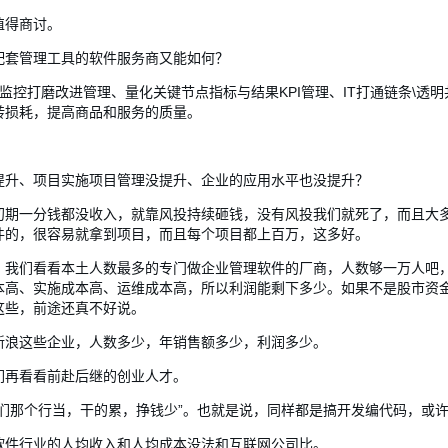
值得商讨。
配套管理工具的软件服务商又能如何？
续监控打磨改进管理、量化关键节点指标与结果KPI管理、IT打通链条\透
转损耗，提高商品和服务的质量。
提升、项目实施项目管理没提升、企业的应用水平也没提升？
初期一分钱都没收入，就靠风投持续砸钱，没有风投我们就死了，而且大
件的，很容易就拿到项目，而且每个项目都上百万，这多好。
我们看看本土人数最多的专门做企业管理软件的厂商，人数够一万人吧，
本高、实施成本高、运维成本高，所以利润能剩下多少。如果不是股市资
这些，前途还真不好说。
新浪这些企业，人数多少，年销售额多少，利润多少。
们再看看前赴后继的创业人才。
你们那个行当，干的累，挣钱少”。也就是说，同样都是搞开发编代码，或
软件行业的人均收入和人均成本没法和互联网公司比。