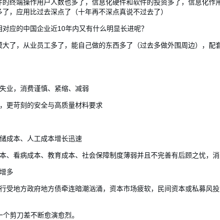
件的终端操作用户人数也多了，信息化硬件和软件的投资多了，信息化作
多了，应用比过去深点了（十年再不深点真说不过去了）
对应的中国企业近10年内又有什么明显长进呢？
模大了，从业员工多了，能自己做的东西多了（过去多做外围周边），配
姓失业，消费谨慎、紧缩、减弱
讼，更苛刻的安全与高质量材料要求
仓储成本、人工成本增长迅速
成本、看病成本、教育成本、社会保障制度薄弱并且不完善有后顾之忧，消
增多
银行受地方政府地方债牵连暗潮汹涌，资本市场疲软，民间资本或私募风
，这一个剪刀差不断愈演愈烈。