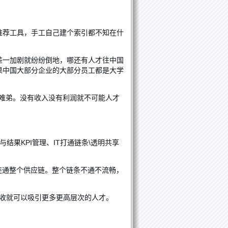
引推荐工具，手工自己建个索引都不知在什
差一加剧就纷纷倒地，哪还有人才往中国
果中国大部分企业的大部分员工都是大学
难弟。没有收入没有利润就不可能人才
果KPI管理、IT打通链条\透明共享
连通整个供应链。整个链条不通不流畅，
增收就可以吸引更多更高层次的人才。