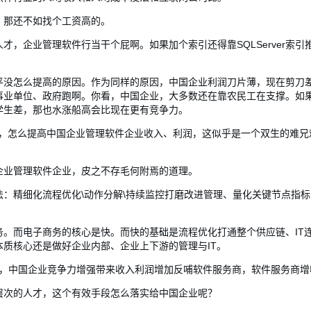
，那还不如找个工资高的。
才，企业管理软件行当干个屁啊。如果加个索引还得靠SQLServer索
平没怎么提高的原因。作为同样的原因，中国企业利润刀片薄，现在剪刀
事业单位、政府跑啊。你看，中国企业，大多数还在靠农民工在支撑。如
学生差，那也水涨船高会比现在更有竞争力。
润，怎么提高中国企业管理软件企业收入、利润，这似乎是一个双生的难兄
企业管理软件企业，皮之不存毛何附焉的道理。
：精细化流程优化\动作分解\持续监控打磨改进管理、量化关键节点指标与结
务。而电子商务的核心是快。而快的基础是流程优化打通整个供应链、IT
质核心还是做好企业内部、企业上下游的管理与IT。
长，中国企业竞争力增强带来收入利润增加反哺软件服务商，软件服务商
层次的人才，这个有效手段怎么落实给中国企业呢？