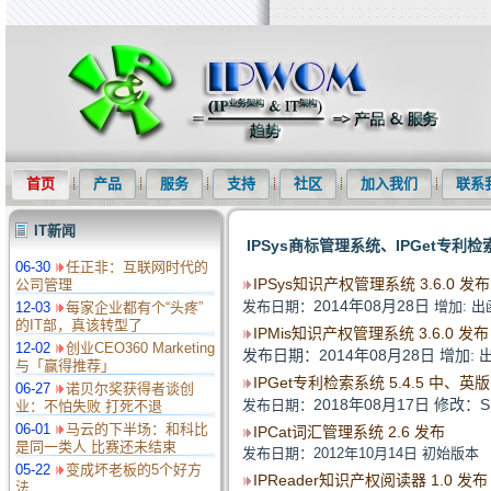
知识产权信息化网(IPWOM)提供专利检索系统、专利下载软件、商标
首页
产品
服务
支持
社区
加入我们
联系
IT新闻
IPSys商标管理系统、IPGet专利
06-30
任正非：互联网时代的
IPSys知识产权管理系统 3.6.0 发布
公司管理
2014年08月28日
发布日期：
增加: 出
12-03
每家企业都有个“头疼”
的IT部，真该转型了
IPMis知识产权管理系统 3.6.0 发布
12-02
创业CEO360 Marketing
发布日期：
2014年08月28日
增加: 出
与「赢得推荐」
IPGet专利检索系统 5.4.5 中、英
06-27
诺贝尔奖获得者谈创
2018年08月17日
修改：SI
发布日期：
业：不怕失败 打死不退
06-01
马云的下半场：和科比
IPCat词汇管理系统 2.6 发布
是同一类人 比赛还未结束
发布日期：2012年10月14日
初始版本
05-22
变成坏老板的5个好方
IPReader知识产权阅读器 1.0 发布
法